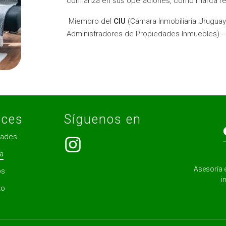
confianza en sus operaciones, como marca reg
Miembro del
CIU
(Cámara Inmobiliaria Urugua
Administradores de Propiedades Inmuebles).-
aces
Síguenos en
dades
a
Asesoría 
os
i
to