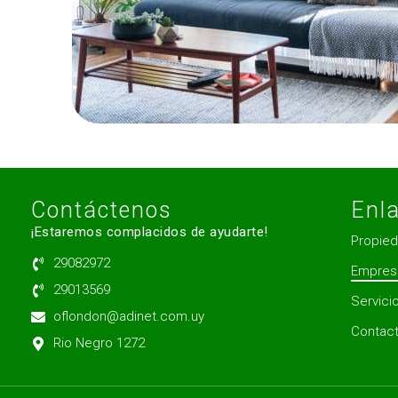
Contáctenos
Enl
¡Estaremos complacidos de ayudarte!
Propie
29082972
Empres
29013569
Servici
oflondon@adinet.com.uy
Contac
Rio Negro 1272