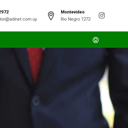
2972
Montevideo
don@adinet.com.uy
Rio Negro 1272